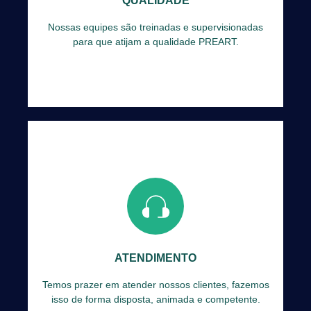
QUALIDADE
SABER MAIS
Nossas equipes são treinadas e supervisionadas
para que atijam a qualidade PREART.
Temos prazer em atender nossos clientes,
fazemos isso de forma disposta, animada e
competente.
ATENDIMENTO
SABER MAIS
Temos prazer em atender nossos clientes, fazemos
isso de forma disposta, animada e competente.